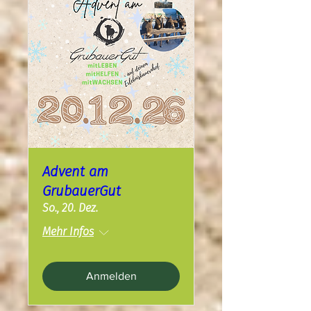
Advent am
GrubauerGut
So., 20. Dez.
Mehr Infos
Anmelden