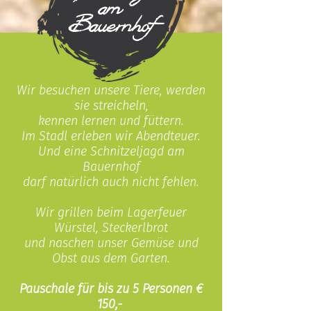
am
Bauernhof
Wir besuchen unsere Tiere,
werden
sie streicheln,
kennen lernen
und füttern.
Im Stadl erleben wir Abendteuer.
Und eine Schnitzeljagd am
Bauernhof
darf natürlich auch nicht fehlen.
Wir grillen beim Lagerfeuer
Würstel, Steckerlbrot
und naschen unser Gemüse und
Obst aus dem Garten.
Pauschale für bis zu 5 Personen €
150,-