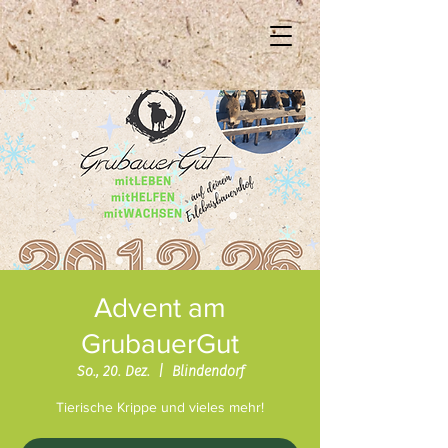
Advent am
GrubauerGut
So., 20. Dez.
  |  
Blindendorf
Tierische Krippe und vieles mehr!