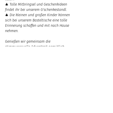
🎄 Tolle Mitbringsel und Geschenkideen 
findet ihr bei unserem G'schenkestandl.
🎄 Die kleinen und großen Kinder können 
sich bei unserem Basteltische eine tolle 
Erinnerung schaffen und mit nach Hause 
nehmen.
Genießen wir gemeinsam die 
stimmungsvolle Adventzeit gemütlich 
draußen oder windgeschützt in unserem 
Stadl.
Mehr anzeigen
Anmelden