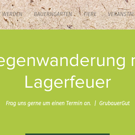
E WERDEN
BAUERNGARTEN
TIERE
VERANSTA
egenwanderung 
Lagerfeuer
Frag uns gerne um einen Termin an.
  |  
GrubauerGut