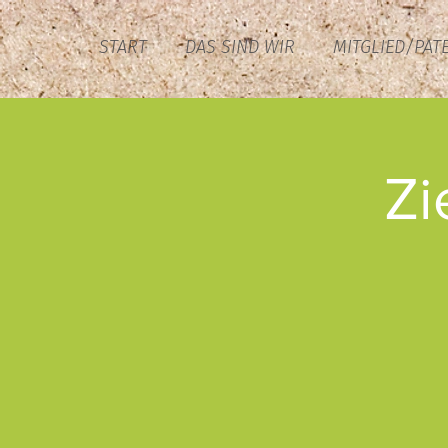
START
DAS SIND WIR
MITGLIED/PAT
Zi