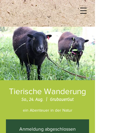
Tierische Wanderung
So., 24. Aug.
  |  
GrubauerGut
Anmeldung abgeschlossen