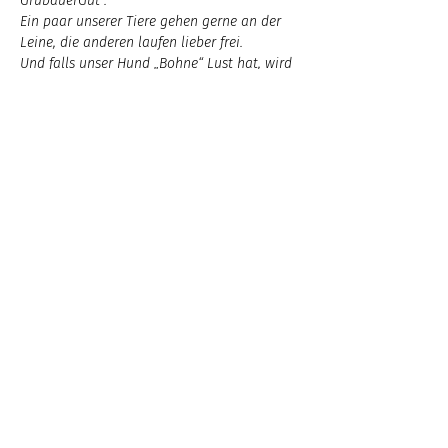
GrubauerGut .
Ein paar unserer Tiere gehen gerne an der 
Leine, die anderen laufen lieber frei.
Und falls unser Hund „Bohne“ Lust hat, wird 
er uns begleiten.
Familienrunde ca. 1,5 km
Dauer ca.  1,5 -2 Stunden inkl. kennen lernen
€ 15,- pro Person
Diese Veranstaltung teilen
Impressum & Datenschutz