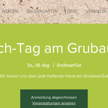
E WERDEN
BAUERNGARTEN
TIERE
VERANSTA
ch-Tag am Gruba
So., 06. Aug.
  |  
GrubauerGut
Wir freuen uns über jede helfende Hand am GrubauerGut
Anmeldung abgeschlossen
Veranstaltungen ansehen