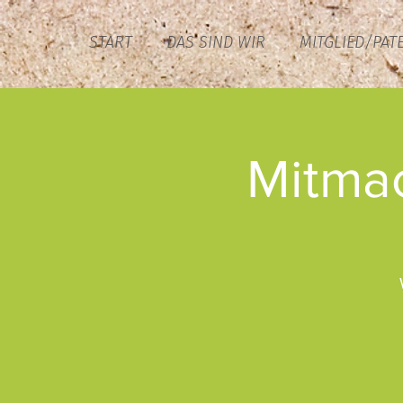
START
DAS SIND WIR
MITGLIED/PAT
Mitma