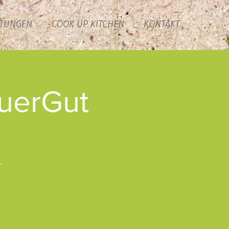
LTUNGEN
COOK UP KITCHEN
KONTAKT
uerGut
.