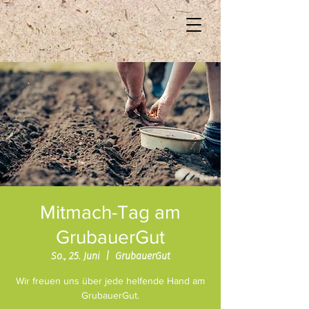
Mitmach-Tag am
GrubauerGut
So., 25. Juni
  |  
GrubauerGut
Wir freuen uns über jede helfende Hand am
GrubauerGut.