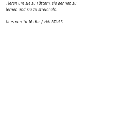
Tieren um sie zu Füttern, sie kennen zu 
lernen und sie zu streicheln.
Kurs von 14-16 Uhr / HALBTAGS
Mitzubringen sind Gute Laune, eine 
Trinkflasche und bequeme Klamotten.
Bei Schönwetter, Sonnencreme, Sonnenhut 
und Sonnenbrille
Anmeldung über Gemeinde St. Georgen an 
der Gusen
Diese Veranstaltung teilen